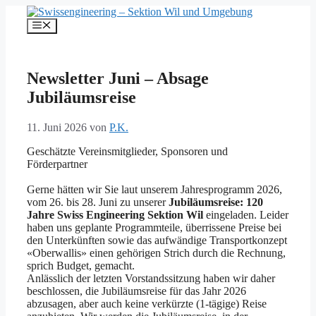
Springe
zum
Menü
Inhalt
Newsletter Juni – Absage
Jubiläumsreise
11. Juni 2026
von
P.K.
Geschätzte Vereinsmitglieder, Sponsoren und
Förderpartner
Gerne hätten wir Sie laut unserem Jahresprogramm 2026,
vom 26. bis 28. Juni zu unserer
Jubiläumsreise: 120
Jahre Swiss Engineering Sektion Wil
eingeladen. Leider
haben uns geplante Programmteile, überrissene Preise bei
den Unterkünften sowie das aufwändige Transportkonzept
«Oberwallis» einen gehörigen Strich durch die Rechnung,
sprich Budget, gemacht.
Anlässlich der letzten Vorstandssitzung haben wir daher
beschlossen, die Jubiläumsreise für das Jahr 2026
abzusagen, aber auch keine verkürzte (1-tägige) Reise