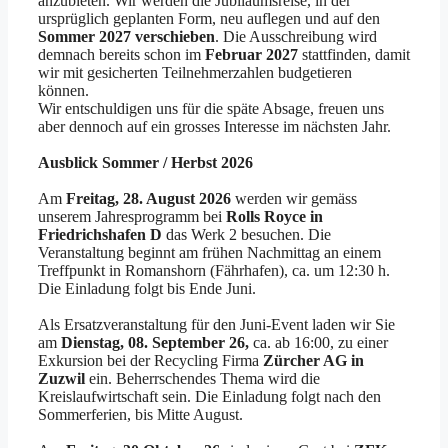
anzubieten. Wir werden die Jubiläumsreise, in der
ursprüglich geplanten Form, neu auflegen und auf den
Sommer 2027 verschieben
. Die Ausschreibung wird
demnach bereits schon im
Februar 2027
stattfinden, damit
wir mit gesicherten Teilnehmerzahlen budgetieren
können.
Wir entschuldigen uns für die späte Absage, freuen uns
aber dennoch auf ein grosses Interesse im nächsten Jahr.
Ausblick Sommer / Herbst 2026
Am
Freitag, 28. August 2026
werden wir gemäss
unserem Jahresprogramm bei
Rolls Royce in
Friedrichshafen D
das Werk 2 besuchen. Die
Veranstaltung beginnt am frühen Nachmittag an einem
Treffpunkt in Romanshorn (Fährhafen), ca. um 12:30 h.
Die Einladung folgt bis Ende Juni.
Als Ersatzveranstaltung für den Juni-Event laden wir Sie
am
Dienstag, 08. September 26,
ca. ab 16:00, zu einer
Exkursion bei der Recycling Firma
Zürcher AG in
Zuzwil
ein. Beherrschendes Thema wird die
Kreislaufwirtschaft sein. Die Einladung folgt nach den
Sommerferien, bis Mitte August.