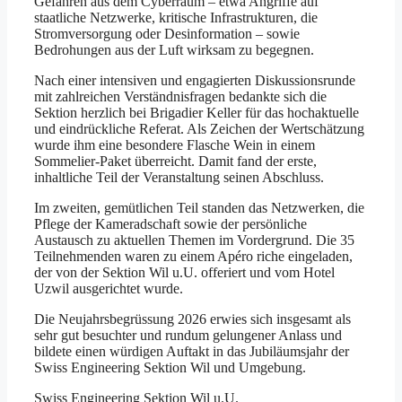
Gefahren aus dem Cyberraum – etwa Angriffe auf
staatliche Netzwerke, kritische Infrastrukturen, die
Stromversorgung oder Desinformation – sowie
Bedrohungen aus der Luft wirksam zu begegnen.
Nach einer intensiven und engagierten Diskussionsrunde
mit zahlreichen Verständnisfragen bedankte sich die
Sektion herzlich bei Brigadier Keller für das hochaktuelle
und eindrückliche Referat. Als Zeichen der Wertschätzung
wurde ihm eine besondere Flasche Wein in einem
Sommelier-Paket überreicht. Damit fand der erste,
inhaltliche Teil der Veranstaltung seinen Abschluss.
Im zweiten, gemütlichen Teil standen das Netzwerken, die
Pflege der Kameradschaft sowie der persönliche
Austausch zu aktuellen Themen im Vordergrund. Die 35
Teilnehmenden waren zu einem Apéro riche eingeladen,
der von der Sektion Wil u.U. offeriert und vom Hotel
Uzwil ausgerichtet wurde.
Die Neujahrsbegrüssung 2026 erwies sich insgesamt als
sehr gut besuchter und rundum gelungener Anlass und
bildete einen würdigen Auftakt in das Jubiläumsjahr der
Swiss Engineering Sektion Wil und Umgebung.
Swiss Engineering Sektion Wil u.U.