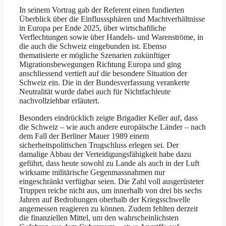
In seinem Vortrag gab der Referent einen fundierten
Überblick über die Einflusssphären und Machtverhältnisse
in Europa per Ende 2025, über wirtschaftliche
Verflechtungen sowie über Handels- und Warenströme, in
die auch die Schweiz eingebunden ist. Ebenso
thematisierte er mögliche Szenarien zukünftiger
Migrationsbewegungen Richtung Europa und ging
anschliessend vertieft auf die besondere Situation der
Schweiz ein. Die in der Bundesverfassung verankerte
Neutralität wurde dabei auch für Nichtfachleute
nachvollziehbar erläutert.
Besonders eindrücklich zeigte Brigadier Keller auf, dass
die Schweiz – wie auch andere europäische Länder – nach
dem Fall der Berliner Mauer 1989 einem
sicherheitspolitischen Trugschluss erlegen sei. Der
damalige Abbau der Verteidigungsfähigkeit habe dazu
geführt, dass heute sowohl zu Lande als auch in der Luft
wirksame militärische Gegenmassnahmen nur
eingeschränkt verfügbar seien. Die Zahl voll ausgerüsteter
Truppen reiche nicht aus, um innerhalb von drei bis sechs
Jahren auf Bedrohungen oberhalb der Kriegsschwelle
angemessen reagieren zu können. Zudem fehlten derzeit
die finanziellen Mittel, um den wahrscheinlichsten