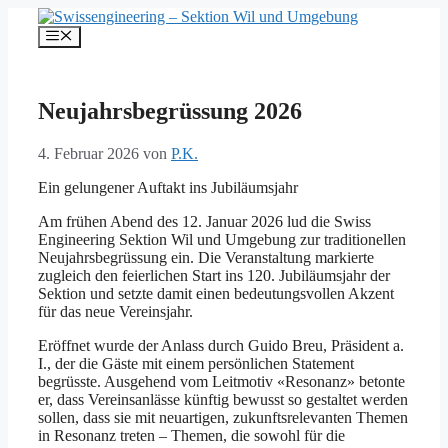
Springe
zum
Menü
Inhalt
Neujahrsbegrüssung 2026
4. Februar 2026
von
P.K.
Ein gelungener Auftakt ins Jubiläumsjahr
Am frühen Abend des 12. Januar 2026 lud die Swiss
Engineering Sektion Wil und Umgebung zur traditionellen
Neujahrsbegrüssung ein. Die Veranstaltung markierte
zugleich den feierlichen Start ins 120. Jubiläumsjahr der
Sektion und setzte damit einen bedeutungsvollen Akzent
für das neue Vereinsjahr.
Eröffnet wurde der Anlass durch Guido Breu, Präsident a.
I., der die Gäste mit einem persönlichen Statement
begrüsste. Ausgehend vom Leitmotiv «Resonanz» betonte
er, dass Vereinsanlässe künftig bewusst so gestaltet werden
sollen, dass sie mit neuartigen, zukunftsrelevanten Themen
in Resonanz treten – Themen, die sowohl für die