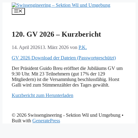
Springe
zum
Menü
Inhalt
120. GV 2026 – Kurzbericht
14. April 2026
13. März 2026
von
P.K.
GV 2026 Download der Dateien (Passwortgeschützt)
Der Präsident Guido Breu eröffnet die Jubiläums GV um
9:30 Uhr. Mit 23 Teilnehmern (gut 17% der 129
Mitgliedern) ist die Versammlung beschlussfähig. Horst
Galli wird zum Stimmenzähler des Tages gewählt.
Kurzbericht zum Herunterladen
© 2026 Swissengineering - Sektion Wil und Umgebung
•
Built with
GeneratePress